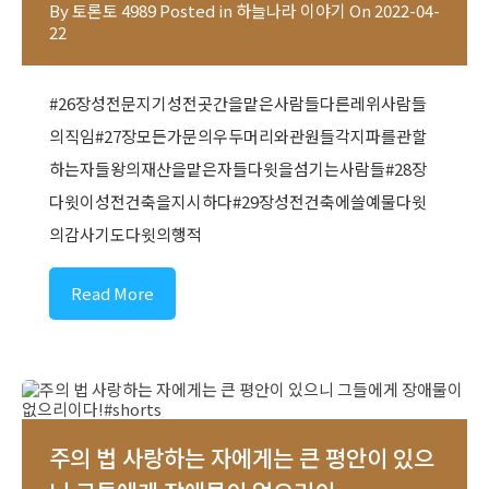
By
토론토 4989
Posted in
하늘나라 이야기
On
2022-04-
22
#26장성전문지기성전곳간을맡은사람들다른레위사람들
의직임#27장모든가문의우두머리와관원들각지파를관할
하는자들왕의재산을맡은자들다윗을섬기는사람들#28장
다윗이성전건축을지시하다#29장성전건축에쓸예물다윗
의감사기도다윗의행적
Read More
주의 법 사랑하는 자에게는 큰 평안이 있으