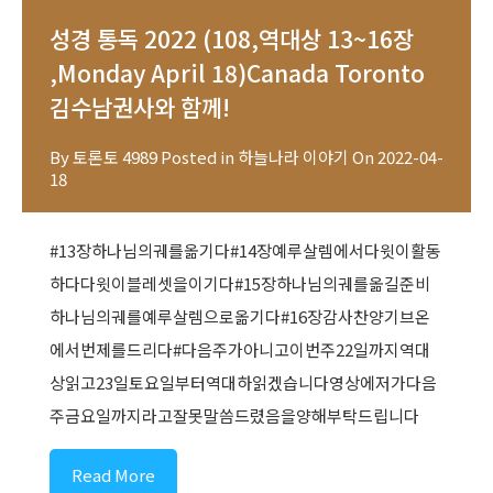
성경 통독 2022 (108,역대상 13~16장
,Monday April 18)Canada Toronto
김수남권사와 함께!
By
토론토 4989
Posted in
하늘나라 이야기
On
2022-04-
18
#13장하나님의궤를옮기다#14장예루살렘에서다윗이활동
하다다윗이블레셋을이기다#15장하나님의궤를옮길준비
하나님의궤를예루살렘으로옮기다#16장감사찬양기브온
에서번제를드리다#다음주가아니고이번주22일까지역대
상읽고23일토요일부터역대하읽겠습니다영상에저가다음
주금요일까지라고잘못말씀드렸음을양해부탁드립니다
Read More