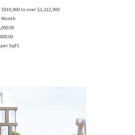
m $919,900 to over $1,312,900
er Month
,000.00
000.00
 per SqFt