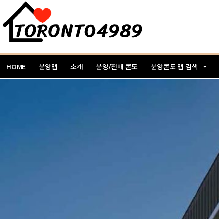
HOME
분양맵
소개
분양/전매 콘도
분양콘도 맵 검색