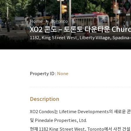
Home
Toronto
XO2 콘도 – 토론토 다운타운 Church
1182, King Street West, Liberty Village, Spadin
Property ID :
None
Description
XO2 Condos는 Lifetime Developments의 새로운
및 Pinedale Properties, Ltd.
현재 1182 King Street West, Toronto에서 사