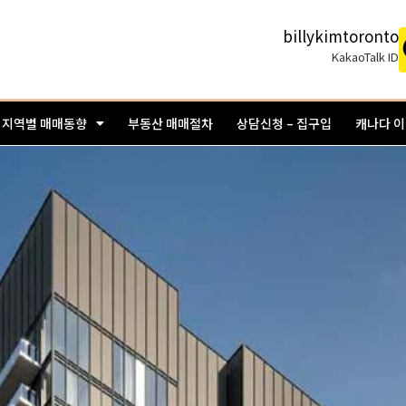
billykimtoronto
KakaoTalk ID
지역별 매매동향
부동산 매매절차
상담신청 – 집구입
캐나다 