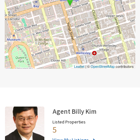
Leaflet
| ©
OpenStreetMap
contributors
Agent Billy Kim
Listed Properties
5
View My Listings