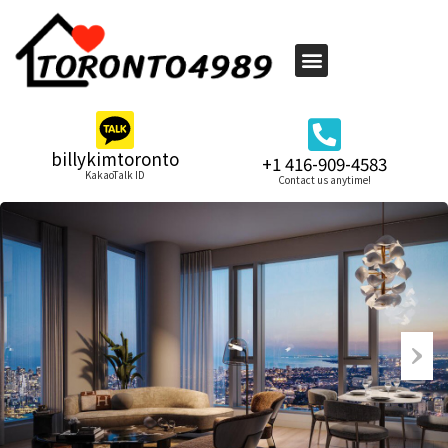
billykimtoronto
+1 416-909-4583
KakaoTalk ID
Contact us anytime!