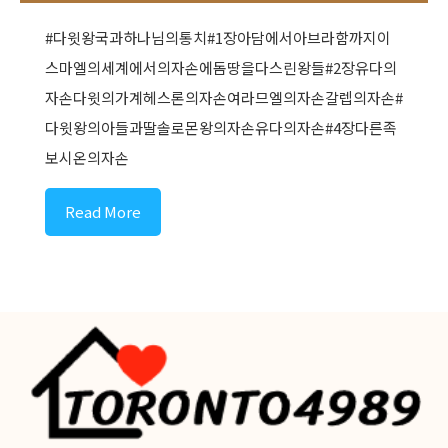
#다윗왕국과하나님의통치#1장아담에서아브라함까지이
스마엘의세계에서의자손에돔땅을다스린왕들#2장유다의
자손다윗의가계헤스론의자손여라므엘의자손갈렙의자손#
다윗왕의아들과딸솔로몬왕의자손유다의자손#4장다른족
보시온의자손
Read More