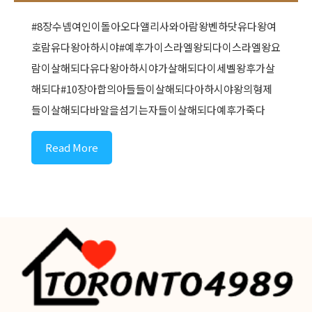
#8장수넴여인이돌아오다앨리사와아람왕벤하닷유다왕여
호람유다왕아하시야#예후가이스라엘왕되다이스라엘왕요
람이살해되다유다왕아하시야가살해되다이세벨왕후가살
해되다#10장아합의아들들이살해되다아하시야왕의형제
들이살해되다바알을섬기는자들이살해되다예후가죽다
Read More