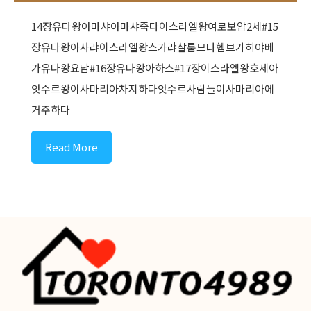
14장유다왕아마샤아마샤죽다이스라엘왕여로보암2세#15
장유다왕아사랴이스라엘왕스가랴살룸므나헴브가히야베
가유다왕요담#16장유다왕아하스#17장이스라엘왕호세아
앗수르왕이사마리아차지하다앗수르사람들이사마리아에
거주하다
Read More