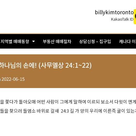
billykimtoronto
KakaoTalk ID
지역별 매매동향
부동산 매매절차
상담신청 – 집구입
캐나다 
님의 손에! (사무엘상 24:1~22)
n
2022-06-15
람을 쫓다가 돌아오매 어떤 사람이 그에게 말하여 이르되 보소서 다윗이 엔게디
을 찾으러 들염소 바위로 갈새 ​ 24:3 길 가 양의 우리에 이른즉 굴이 