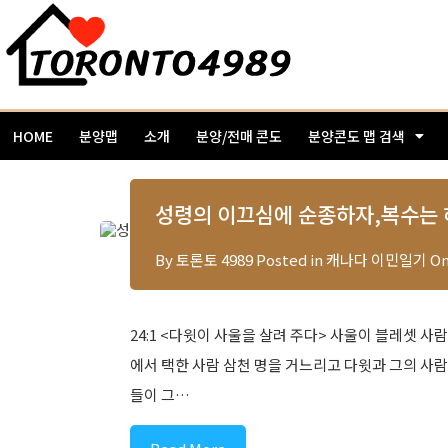
HOME
분양맵
소개
분양/전매 콘도
분양콘도 맵 검색
성령의 이끄심에 순종하자,복수는 하나
By
토론토 4989
Posted in
캐나다 이민일기
O
24:1 <다윗이 사울을 살려 주다> 사울이 블레셋 사
에서 택한 사람 삼천 명을 거느리고 다윗과 그의 사람들
들이 그…