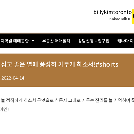
billykimtoronto
KakaoTalk ID
지역별 매매동향
부동산 매매절차
상담신청 – 집구입
캐나다 
심고 좋은 열매 풍성히 거두게 하소서!#shorts
n
2022-04-14
서 늘 정직하게 하소서 무엇으로 심든지 그대로 거두는 진리를 늘 기억하며 
아멘!