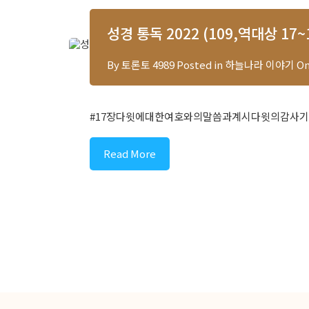
성경 통독 2022 (109,역대상 17~1
By
토론토 4989
Posted in
하늘나라 이야기
O
#17장다윗에대한여호와의말씀과계시다윗의감사기
Read More