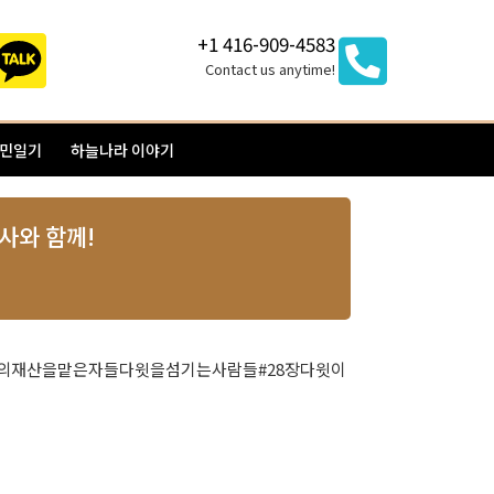
+1 416-909-4583
Contact us anytime!
이민일기
하늘나라 이야기
남권사와 함께!
의재산을맡은자들다윗을섬기는사람들#28장다윗이