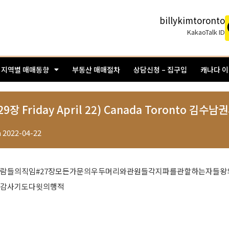
billykimtoronto
KakaoTalk ID
지역별 매매동향
부동산 매매절차
상담신청 – 집구입
캐나다 
9장 Friday April 22) Canada Toronto 김수
n
2022-04-22
사람들의직임#27장모든가문의우두머리와관원들각지파를관할하는자들왕
의감사기도다윗의행적