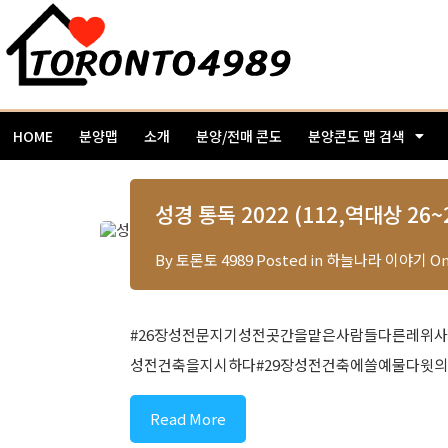
HOME
분양맵
소개
분양/전매 콘도
분양콘도 맵 검색
성경 통독 2022 (112,역대상 26~2
By
토론토 4989
Posted in
하늘나라 이야기
O
#26장성전문지기성전곳간을맡은사람들다른레위
성전건축을지시하다#29장성전건축에쓸예물다윗
Read More