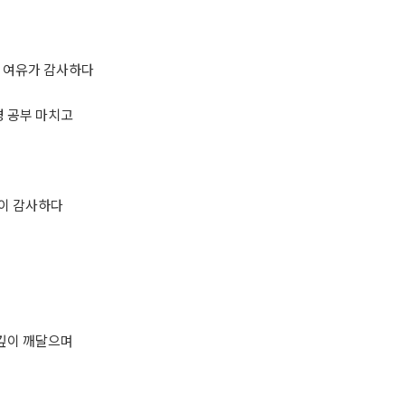
간 여유가 감사하다
)성경 공부 마치고
음이 감사하다
깊이 깨달으며