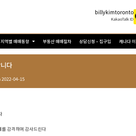
billykimtoronto
KakaoTalk ID
지역별 매매동향
부동산 매매절차
상담신청 – 집구입
캐나다 
사합니다
n
2022-04-15
다
은혜를 감격하며 감사드린다