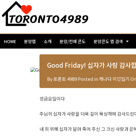
HOME
분양맵
소개
분양/전매 콘도
분양콘도 맵 검색
Good Friday! 십자가 사랑 감
By
토론토 4989
Posted in
캐나다 이민일기
O
성금요일이다
주님의 십자가 사랑을 더욱 깊이 묵상하며 감사드린
내 죄 위해 십자가 달려 죽어 주신 그 크신 사랑과 