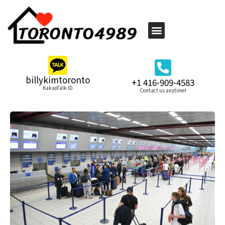
billykimtoronto
+1 416-909-4583
KakaoTalk ID
Contact us anytime!