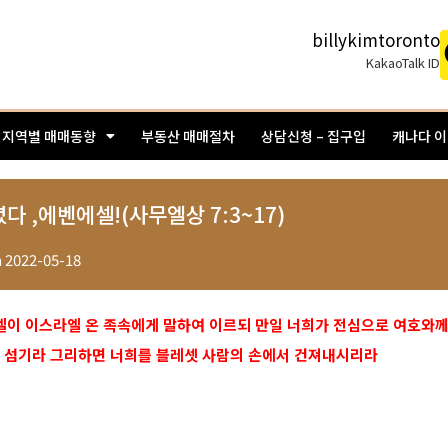
billykimtoronto
KakaoTalk ID
지역별 매매동향
부동산 매매절차
상담신청 – 집구입
캐나다 
 ,에벤에셀!(사무엘상 7:3~17)
n
2022-05-18
무엘이 이스라엘 온 족속에게 말하여 이르되 만일 너희가 전심으로 여호와
을 섬기라 그리하면 너희를 블레셋 사람의 손에서 건져내시리라