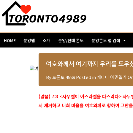
HOME
분양맵
소개
분양/전매 콘도
분양콘도 맵 검색
여호와께서 여기까지 우리를 도우셨다
By
토론토 4989
Posted in
캐나다 이민일기
O
(말씀)
7:3 <사무엘이 이스라엘을 다스리다> 사
서 제거하고 너희 마음을 여호와께로 향하여 그만