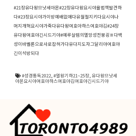
#21장유다왕므낫세아몬#22장유다왕요시야율법책발견하
다#23장요시야가이방예배없애다유월절지키다요시야나
머지개혁요시야가죽다유다왕여호아하스여호야김#24장
유다왕여호야긴시드기야#예루살렘의멸망성전붕굉ㅍ다백
성이바벨론으로사로잡혀가다유다지도자그달리야여호야
긴이석방되다
#성경통독2022
,
#열왕기하21~25장
,
유다왕므낫세
아몬요시야여호아하스여호야김여호야긴시드기야