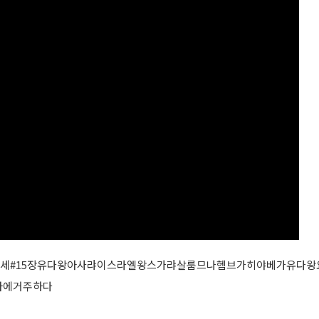
세#15장유다왕아사랴이스라엘왕스가랴살룸므나헴브가히야베가유다왕요
아에거주하다