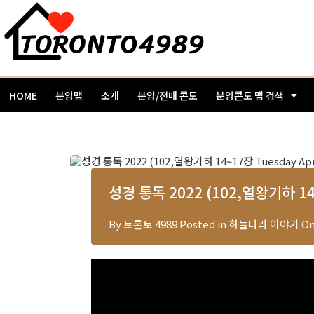
HOME
분양맵
소개
분양/전매 콘도
분양콘도 맵 검색
성경 통독 2022 (102,열왕기하 14
By
토론토 4989
Posted in
하늘나라 이야기
O