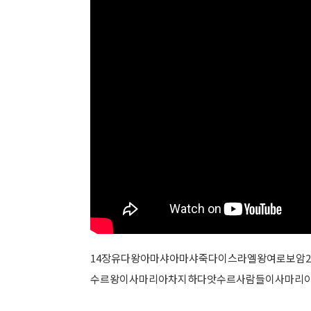
14장유다왕아마샤아마샤죽다이스라엘왕여로보암2
수르왕이사마리아차지하다앗수르사람들이사마리