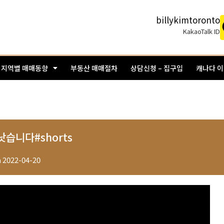
billykimtoronto
KakaoTalk ID
지역별 매매동향
부동산 매매절차
상담신청 – 집구입
캐나다 
습니다#shorts
n
2022-04-20