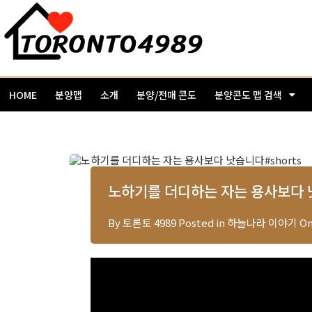
HOME
분양맵
소개
분양/전매 콘도
분양콘도 맵 검색
노하기를 더디하는 자는 용사보다 낫
By
토론토 4989
Posted in
하늘나라 이야기
O